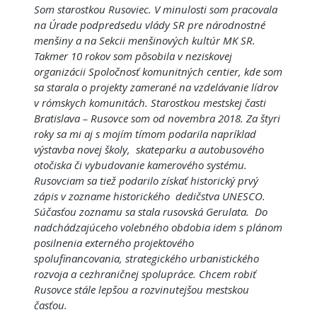
Som starostkou Rusoviec. V minulosti som pracovala
na Úrade podpredsedu vlády SR pre národnostné
menšiny a na Sekcii menšinových kultúr MK SR.
Takmer 10 rokov som pôsobila v neziskovej
organizácii Spoločnosť komunitných centier, kde som
sa starala o projekty zamerané na vzdelávanie lídrov
v rómskych komunitách. Starostkou mestskej časti
Bratislava – Rusovce som od novembra 2018. Za štyri
roky sa mi aj s mojím tímom podarila napríklad
výstavba novej školy, skateparku a autobusového
otočiska či vybudovanie kamerového systému.
Rusovciam sa tiež podarilo získať historický prvý
zápis v zozname historického dedičstva UNESCO.
Súčasťou zoznamu sa stala rusovská Gerulata. Do
nadchádzajúceho volebného obdobia idem s plánom
posilnenia externého projektového
spolufinancovania, strategického urbanistického
rozvoja a cezhraničnej spolupráce. Chcem robiť
Rusovce stále lepšou a rozvinutejšou mestskou
časťou.