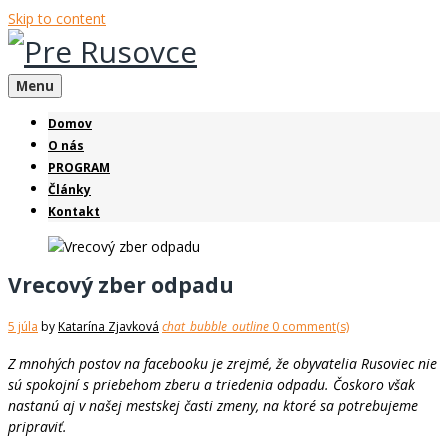
Skip to content
Menu
Domov
O nás
PROGRAM
Články
Kontakt
Vrecový zber odpadu
5 júla
by
Katarína Zjavková
chat_bubble_outline
0 comment(s)
Z mnohých postov na facebooku je zrejmé, že obyvatelia Rusoviec nie
sú spokojní s priebehom zberu a triedenia odpadu. Čoskoro však
nastanú aj v našej mestskej časti zmeny, na ktoré sa potrebujeme
pripraviť.