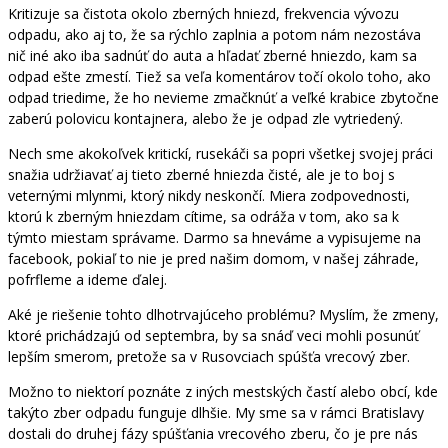
Kritizuje sa čistota okolo zberných hniezd, frekvencia vývozu
odpadu, ako aj to, že sa rýchlo zaplnia a potom nám nezostáva
nič iné ako iba sadnúť do auta a hľadať zberné hniezdo, kam sa
odpad ešte zmestí. Tiež sa veľa komentárov točí okolo toho, ako
odpad triedime, že ho nevieme zmačknúť a veľké krabice zbytočne
zaberú polovicu kontajnera, alebo že je odpad zle vytriedený.
Nech sme akokoľvek kritickí, rusekáči sa popri všetkej svojej práci
snažia udržiavať aj tieto zberné hniezda čisté, ale je to boj s
veternými mlynmi, ktorý nikdy neskončí. Miera zodpovednosti,
ktorú k zberným hniezdam cítime, sa odráža v tom, ako sa k
týmto miestam správame. Darmo sa hneváme a vypisujeme na
facebook, pokiaľ to nie je pred našim domom, v našej záhrade,
pofrfleme a ideme ďalej.
Aké je riešenie tohto dlhotrvajúceho problému? Myslím, že zmeny,
ktoré prichádzajú od septembra, by sa snáď veci mohli posunúť
lepším smerom, pretože sa v Rusovciach spúšťa vrecový zber.
Možno to niektorí poznáte z iných mestských častí alebo obcí, kde
takýto zber odpadu funguje dlhšie. My sme sa v rámci Bratislavy
dostali do druhej fázy spúšťania vrecového zberu, čo je pre nás