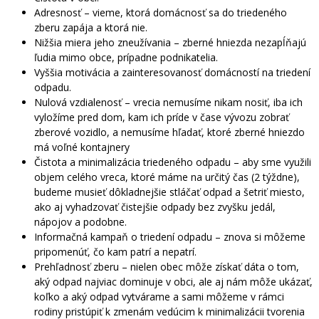
Adresnosť – vieme, ktorá domácnosť sa do triedeného
zberu zapája a ktorá nie.
Nižšia miera jeho zneužívania – zberné hniezda nezapĺňajú
ľudia mimo obce, prípadne podnikatelia.
Vyššia motivácia a zainteresovanosť domácností na triedení
odpadu.
Nulová vzdialenosť – vrecia nemusíme nikam nosiť, iba ich
vyložíme pred dom, kam ich príde v čase vývozu zobrať
zberové vozidlo, a nemusíme hľadať, ktoré zberné hniezdo
má voľné kontajnery
Čistota a minimalizácia triedeného odpadu – aby sme využili
objem celého vreca, ktoré máme na určitý čas (2 týždne),
budeme musieť dôkladnejšie stláčať odpad a šetriť miesto,
ako aj vyhadzovať čistejšie odpady bez zvyšku jedál,
nápojov a podobne.
Informačná kampaň o triedení odpadu – znova si môžeme
pripomenúť, čo kam patrí a nepatrí.
Prehľadnosť zberu – nielen obec môže získať dáta o tom,
aký odpad najviac dominuje v obci, ale aj nám môže ukázať,
koľko a aký odpad vytvárame a sami môžeme v rámci
rodiny pristúpiť k zmenám vedúcim k minimalizácii tvorenia