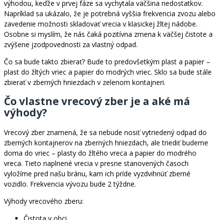
výhodou, keďže v prvej fáze sa vychytala väčšina nedostatkov.
Napríklad sa ukázalo, že je potrebná vyššia frekvencia zvozu alebo
zavedenie možnosti skladovať vrecia v klasickej žltej nádobe.
Osobne si myslím, že nás čaká pozitívna zmena k väčšej čistote a
zvýšene jzodpovednosti za vlastný odpad.
Čo sa bude takto zbierať? Bude to predovšetkým plast a papier –
plast do žltých vriec a papier do modrých vriec. Sklo sa bude stále
zbierať v zberných hniezdach v zelenom kontajneri.
Čo vlastne vrecový zber je a aké má
výhody?
Vrecový zber znamená, že sa nebude nosiť vytriedený odpad do
zberných kontajnerov na zberných hniezdach, ale triediť budeme
doma do vriec – plasty do žltého vreca a papier do modrého
vreca. Tieto naplnené vrecia v presne stanovených časoch
vyložíme pred našu bránu, kam ich príde vyzdvihnúť zberné
vozidlo. Frekvencia vývozu bude 2 týždne.
Výhody vrecového zberu:
Čistota v obci.