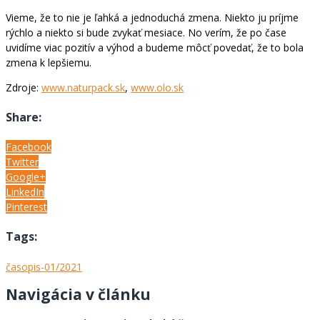
Vieme, že to nie je ľahká a jednoduchá zmena. Niekto ju príjme
rýchlo a niekto si bude zvykať mesiace. No verím, že po čase
uvidíme viac pozitív a výhod a budeme môcť povedať, že to bola
zmena k lepšiemu.
Zdroje:
www.naturpack.sk
,
www.olo.sk
Share:
Facebook
Twitter
Google+
LinkedIn
Pinterest
Tags:
časopis-01/2021
Navigácia v článku