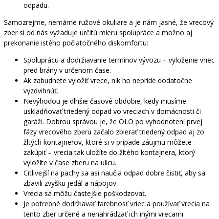
odpadu.
Samozrejme, nemáme ružové okuliare a je nám jasné, že vrecový
zber si od nás vyžaduje určitú mieru spolupráce a možno aj
prekonanie istého počiatočného diskomfortu:
Spoluprácu a dodržiavanie termínov vývozu – vyloženie vriec
pred brány v určenom čase.
Ak zabudnete vyložiť vrece, nik ho nepríde dodatočne
vyzdvihnúť.
Nevýhodou je dlhšie časové obdobie, kedy musíme
uskladňovať triedený odpad vo vreciach v domácnosti či
garáži. Dobrou správou je, že OLO po vyhodnotení prvej
fázy vrecového zberu začalo zbierať triedený odpad aj zo
žltých kontajnerov, ktoré si v prípade záujmu môžete
zakúpiť – vrecia tak uložíte do žltého kontajnera, ktorý
vyložíte v čase zberu na ulicu.
Citlivejší na pachy sa asi naučia odpad dobre čistiť, aby sa
zbavili zvyšku jedál a nápojov.
Vrecia sa môžu častejšie poškodzovať.
Je potrebné dodržiavať farebnosť vriec a používať vrecia na
tento zber určené a nenahrádzať ich inými vrecami.